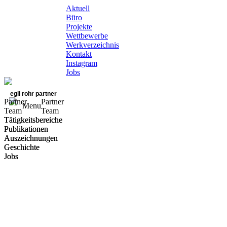
Aktuell
Büro
Projekte
Wettbewerbe
Werkverzeichnis
Kontakt
Instagram
Jobs
egli rohr partner
Partner
Partner
Menu
Team
Team
Tätigkeitsbereiche
Tätigkeitsbereiche
Publikationen
Publikationen
Auszeichnungen
Auszeichnungen
Geschichte
Geschichte
Jobs
Jobs