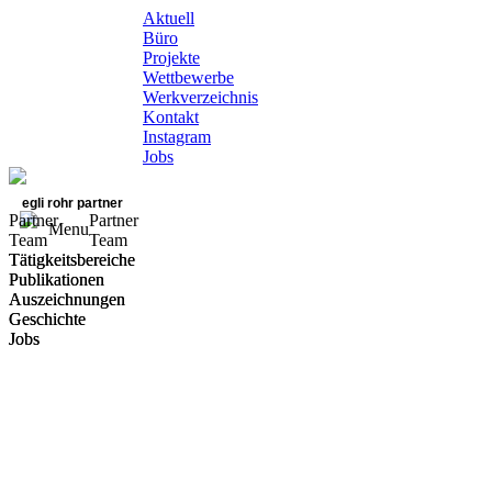
Aktuell
Büro
Projekte
Wettbewerbe
Werkverzeichnis
Kontakt
Instagram
Jobs
egli rohr partner
Partner
Partner
Menu
Team
Team
Tätigkeitsbereiche
Tätigkeitsbereiche
Publikationen
Publikationen
Auszeichnungen
Auszeichnungen
Geschichte
Geschichte
Jobs
Jobs