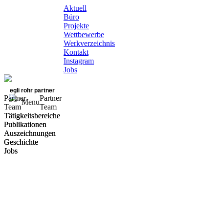
Aktuell
Büro
Projekte
Wettbewerbe
Werkverzeichnis
Kontakt
Instagram
Jobs
egli rohr partner
Partner
Partner
Menu
Team
Team
Tätigkeitsbereiche
Tätigkeitsbereiche
Publikationen
Publikationen
Auszeichnungen
Auszeichnungen
Geschichte
Geschichte
Jobs
Jobs