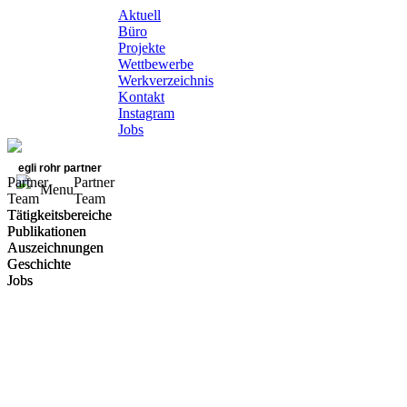
Aktuell
Büro
Projekte
Wettbewerbe
Werkverzeichnis
Kontakt
Instagram
Jobs
egli rohr partner
Partner
Partner
Menu
Team
Team
Tätigkeitsbereiche
Tätigkeitsbereiche
Publikationen
Publikationen
Auszeichnungen
Auszeichnungen
Geschichte
Geschichte
Jobs
Jobs