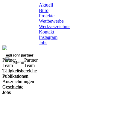
Aktuell
Büro
Projekte
Wettbewerbe
Werkverzeichnis
Kontakt
Instagram
Jobs
egli rohr partner
Partner
Partner
Menu
Team
Team
Tätigkeitsbereiche
Tätigkeitsbereiche
Publikationen
Publikationen
Auszeichnungen
Auszeichnungen
Geschichte
Geschichte
Jobs
Jobs