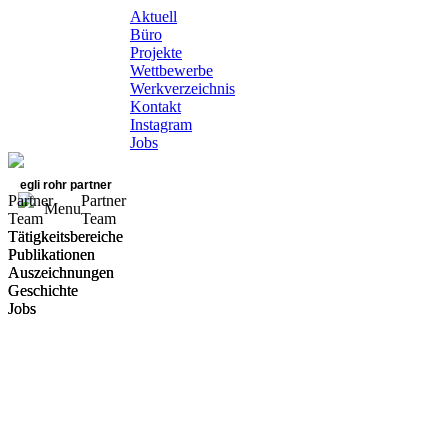
Aktuell
Büro
Projekte
Wettbewerbe
Werkverzeichnis
Kontakt
Instagram
Jobs
egli rohr partner
Partner
Partner
Menu
Team
Team
Tätigkeitsbereiche
Tätigkeitsbereiche
Publikationen
Publikationen
Auszeichnungen
Auszeichnungen
Geschichte
Geschichte
Jobs
Jobs