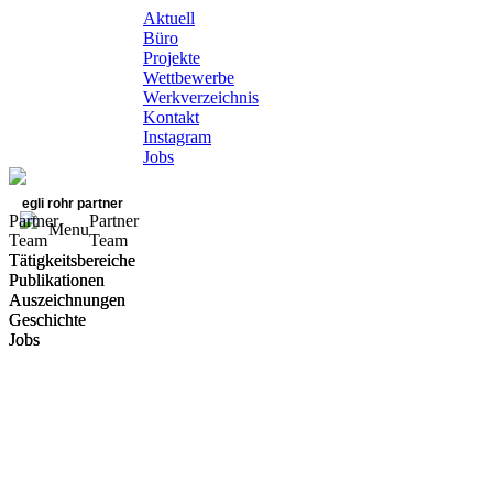
Aktuell
Büro
Projekte
Wettbewerbe
Werkverzeichnis
Kontakt
Instagram
Jobs
egli rohr partner
Partner
Partner
Menu
Team
Team
Tätigkeitsbereiche
Tätigkeitsbereiche
Publikationen
Publikationen
Auszeichnungen
Auszeichnungen
Geschichte
Geschichte
Jobs
Jobs