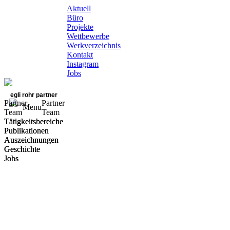
Aktuell
Büro
Projekte
Wettbewerbe
Werkverzeichnis
Kontakt
Instagram
Jobs
egli rohr partner
Partner
Partner
Menu
Team
Team
Tätigkeitsbereiche
Tätigkeitsbereiche
Publikationen
Publikationen
Auszeichnungen
Auszeichnungen
Geschichte
Geschichte
Jobs
Jobs