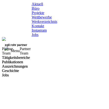
Aktuell
Büro
Projekte
Wettbewerbe
Werkverzeichnis
Kontakt
Instagram
Jobs
egli rohr partner
Partner
Partner
Menu
Team
Team
Tätigkeitsbereiche
Tätigkeitsbereiche
Publikationen
Publikationen
Auszeichnungen
Auszeichnungen
Geschichte
Geschichte
Jobs
Jobs