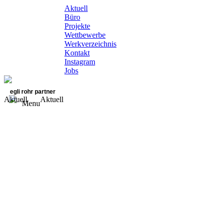
Aktuell
Büro
Projekte
Wettbewerbe
Werkverzeichnis
Kontakt
Instagram
Jobs
egli rohr partner
Aktuell
Aktuell
Menu