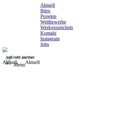
Aktuell
Büro
Projekte
Wettbewerbe
Werkverzeichnis
Kontakt
Instagram
Jobs
egli rohr partner
Aktuell
Aktuell
Menu