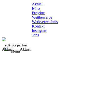
Aktuell
Büro
Projekte
Wettbewerbe
Werkverzeichnis
Kontakt
Instagram
Jobs
egli rohr partner
Aktuell
Aktuell
Menu