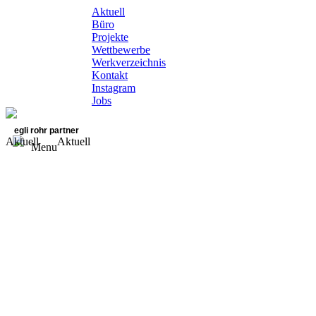
Aktuell
Büro
Projekte
Wettbewerbe
Werkverzeichnis
Kontakt
Instagram
Jobs
egli rohr partner
Aktuell
Aktuell
Menu