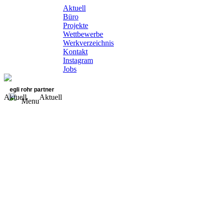
Aktuell
Büro
Projekte
Wettbewerbe
Werkverzeichnis
Kontakt
Instagram
Jobs
egli rohr partner
Aktuell
Aktuell
Menu