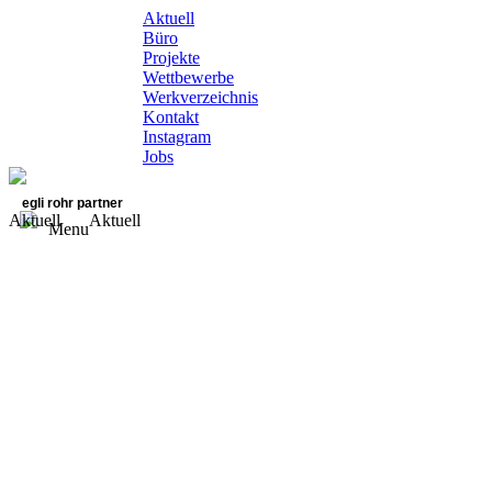
Aktuell
Büro
Projekte
Wettbewerbe
Werkverzeichnis
Kontakt
Instagram
Jobs
egli rohr partner
Aktuell
Aktuell
Menu