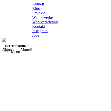
Aktuell
Büro
Projekte
Wettbewerbe
Werkverzeichnis
Kontakt
Instagram
Jobs
egli rohr partner
Aktuell
Aktuell
Menu