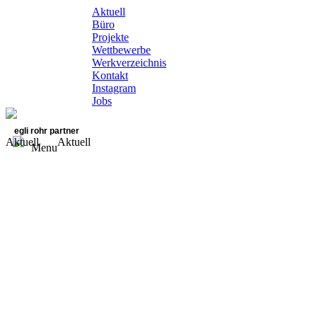
Aktuell
Büro
Projekte
Wettbewerbe
Werkverzeichnis
Kontakt
Instagram
Jobs
egli rohr partner
Aktuell
Aktuell
Menu