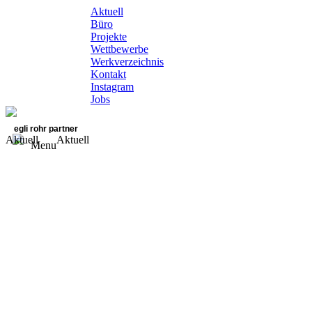
Aktuell
Büro
Projekte
Wettbewerbe
Werkverzeichnis
Kontakt
Instagram
Jobs
egli rohr partner
Aktuell
Aktuell
Menu