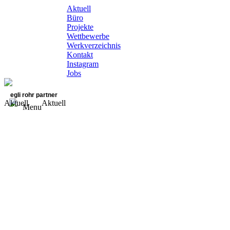
Aktuell
Büro
Projekte
Wettbewerbe
Werkverzeichnis
Kontakt
Instagram
Jobs
egli rohr partner
Aktuell
Aktuell
Menu