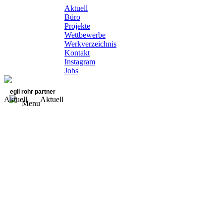
Aktuell
Büro
Projekte
Wettbewerbe
Werkverzeichnis
Kontakt
Instagram
Jobs
egli rohr partner
Aktuell
Aktuell
Menu