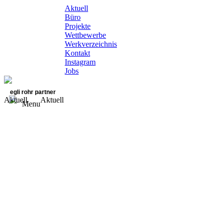
Aktuell
Büro
Projekte
Wettbewerbe
Werkverzeichnis
Kontakt
Instagram
Jobs
egli rohr partner
Aktuell
Aktuell
Menu