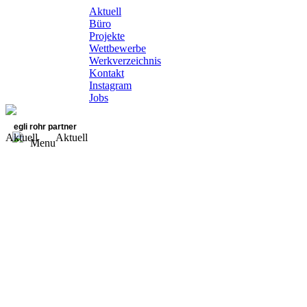
Aktuell
Büro
Projekte
Wettbewerbe
Werkverzeichnis
Kontakt
Instagram
Jobs
egli rohr partner
Aktuell
Aktuell
Menu