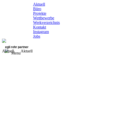
Aktuell
Büro
Projekte
Wettbewerbe
Werkverzeichnis
Kontakt
Instagram
Jobs
egli rohr partner
Aktuell
Aktuell
Menu