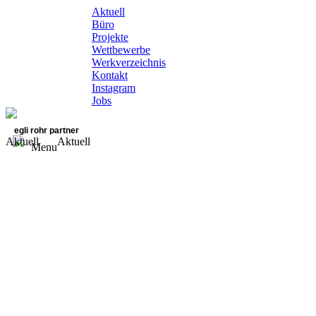
Aktuell
Büro
Projekte
Wettbewerbe
Werkverzeichnis
Kontakt
Instagram
Jobs
egli rohr partner
Aktuell
Aktuell
Menu